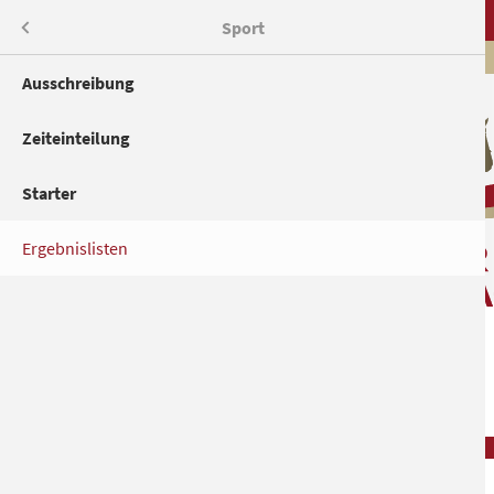
Menü
Sport
Ausschreibung
Zeiteinteilung
Starter
Ergebnislisten
TURNIER
NAVIGATION
ÜBERSPRINGE