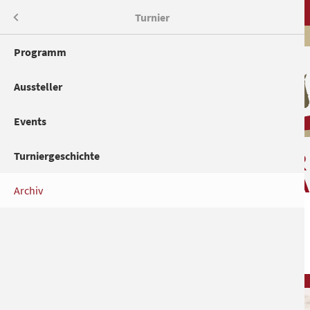
Menü
Turnier
Programm
Aussteller
Events
Turniergeschichte
Archiv
TURNIER
NAVIGATION
ÜBERSPRINGE
Archiv