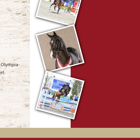
 Olympia-
el.