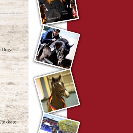
nd Inga
Stakkato-